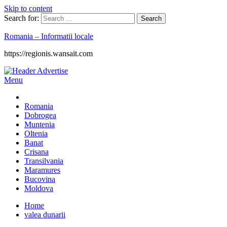
Skip to content
Search for:
Romania – Informatii locale
https://regionis.wansait.com
Menu
Romania
Dobrogea
Muntenia
Oltenia
Banat
Crisana
Transilvania
Maramures
Bucovina
Moldova
Home
valea dunarii