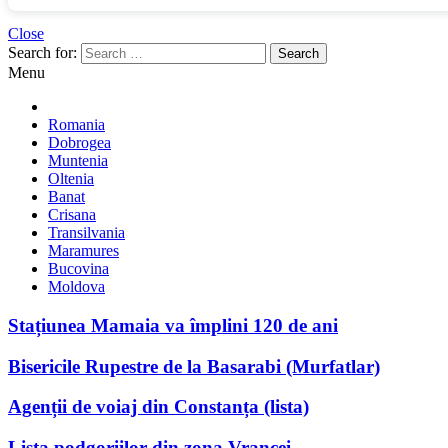
Close
Search for:
Menu
Romania
Dobrogea
Muntenia
Oltenia
Banat
Crisana
Transilvania
Maramures
Bucovina
Moldova
Stațiunea Mamaia va împlini 120 de ani
Bisericile Rupestre de la Basarabi (Murfatlar)
Agenții de voiaj din Constanța (lista)
Lista podgoriilor din zona Vrancei