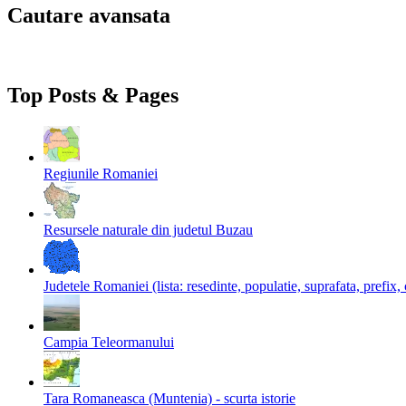
Cautare avansata
Top Posts & Pages
Regiunile Romaniei
Resursele naturale din judetul Buzau
Judetele Romaniei (lista: resedinte, populatie, suprafata, prefix,
Campia Teleormanului
Tara Romaneasca (Muntenia) - scurta istorie