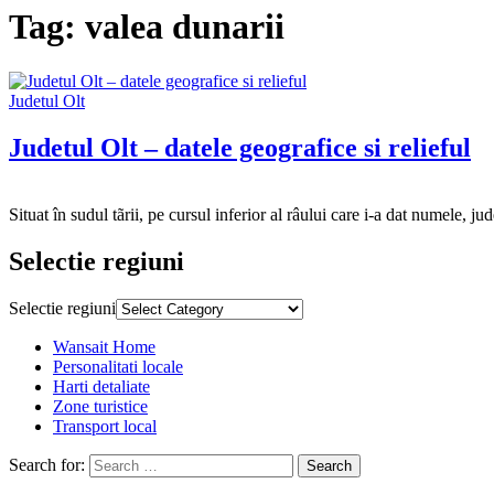
Tag:
valea dunarii
Judetul Olt
Judetul Olt – datele geografice si relieful
admin
February
18,
Situat în sudul tãrii, pe cursul inferior al râului care i-a dat numele, 
2013
Selectie regiuni
Selectie regiuni
Wansait Home
Personalitati locale
Harti detaliate
Zone turistice
Transport local
Search for: