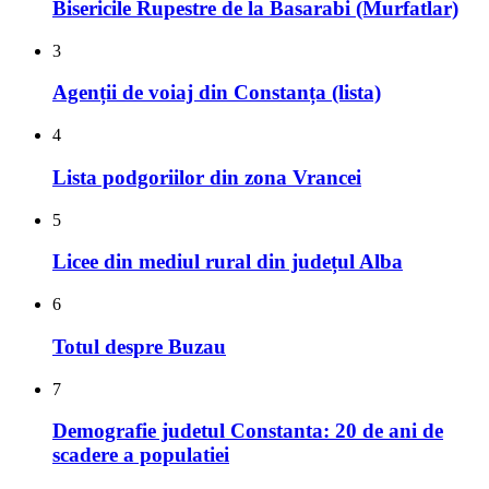
August
Bisericile Rupestre de la Basarabi (Murfatlar)
22,
2023
3
June
Agenții de voiaj din Constanța (lista)
3,
2023
4
January
Lista podgoriilor din zona Vrancei
17,
2022
5
January
Licee din mediul rural din județul Alba
27,
2020
6
July
Totul despre Buzau
28,
2018
7
July
Demografie judetul Constanta: 20 de ani de
5,
scadere a populatiei
2014