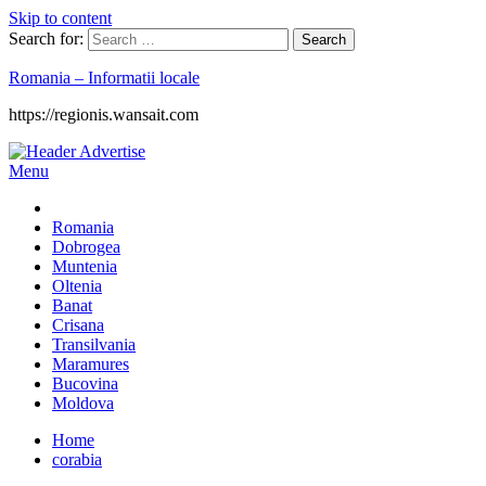
Skip to content
Search for:
Romania – Informatii locale
https://regionis.wansait.com
Menu
Romania
Dobrogea
Muntenia
Oltenia
Banat
Crisana
Transilvania
Maramures
Bucovina
Moldova
Home
corabia