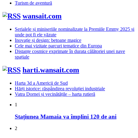
Turism de aventură
wansait.com
Serialele și miniseriile nominalizate la Premiile Emmy 2025 și
unde pot fi ele văzute
Inovație și design: betoane magice
Cele mai vizitate parcuri tematice din Europa
Distanțe cosmice exprimate în durata călătoriei unei nave
spațiale
harti.wansait.com
Harta 3d a Americii de Sud
Hărți istorice: răspândirea revoluției industriale
Vatra Dornei și vecinătățile – harta rutieră
1
June
Stațiunea Mamaia va împlini 120 de ani
28,
2024
2