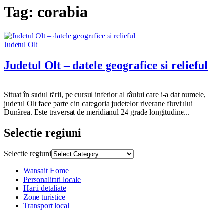
Tag:
corabia
Judetul Olt
Judetul Olt – datele geografice si relieful
admin
February
18,
Situat în sudul tãrii, pe cursul inferior al râului care i-a dat numele,
2013
judetul Olt face parte din categoria judetelor riverane fluviului
Dunãrea. Este traversat de meridianul 24 grade longitudine...
Selectie regiuni
Selectie regiuni
Wansait Home
Personalitati locale
Harti detaliate
Zone turistice
Transport local