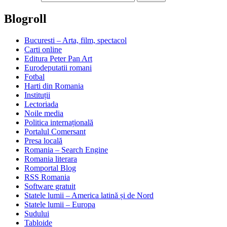
Blogroll
Bucuresti – Arta, film, spectacol
Carti online
Editura Peter Pan Art
Eurodeputatii romani
Fotbal
Harti din Romania
Instituții
Lectoriada
Noile media
Politica internațională
Portalul Comersant
Presa locală
Romania – Search Engine
Romania literara
Romportal Blog
RSS Romania
Software gratuit
Statele lumii – America latină și de Nord
Statele lumii – Europa
Sudului
Tabloide